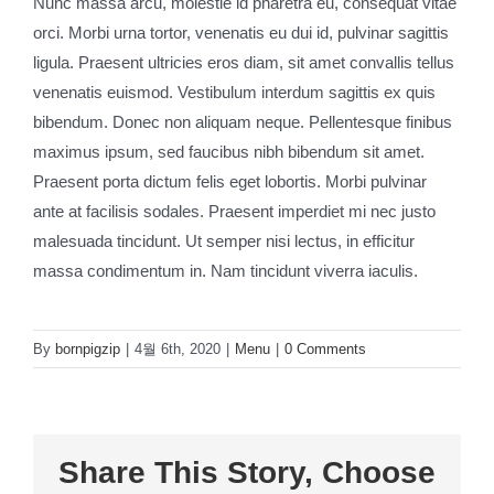
Nunc massa arcu, molestie id pharetra eu, consequat vitae
orci. Morbi urna tortor, venenatis eu dui id, pulvinar sagittis
ligula. Praesent ultricies eros diam, sit amet convallis tellus
venenatis euismod. Vestibulum interdum sagittis ex quis
bibendum. Donec non aliquam neque. Pellentesque finibus
maximus ipsum, sed faucibus nibh bibendum sit amet.
Praesent porta dictum felis eget lobortis. Morbi pulvinar
ante at facilisis sodales. Praesent imperdiet mi nec justo
malesuada tincidunt. Ut semper nisi lectus, in efficitur
massa condimentum in. Nam tincidunt viverra iaculis.
By
bornpigzip
|
4월 6th, 2020
|
Menu
|
0 Comments
Share This Story, Choose