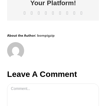
Your Platform!
Facebook
X
Reddit
LinkedIn
WhatsApp
Tumblr
Pinterest
Vk
Email
About the Author:
bornpigzip
Leave A Comment
Comment